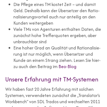
Die Pfle­ge eines TM kos­tet Zeit – und damit
Geld. Des­halb kann der Über­set­zer den Ratio­
na­li­sie­rungs­vor­teil auch nur antei­lig an den
Kun­den wei­ter­ge­ben
Vie­le TMs von Agen­tu­ren ent­hal­ten Daten, die
zunächst hohe Tref­fer­quo­ten erge­ben, aber
unbrauch­bar sind
Eine hoher Grad an Qua­li­tät und Ratio­na­li­sie­
rung ist nur mög­lich, wenn Über­set­zer und
Kun­de an einem Strang zie­hen. Lesen Sie hier­
zu auch den Bei­trag im
Beo-Blog
Unsere Erfahrung mit TM-Systemen
Wir haben fast 20 Jah­re Erfah­rung mit sol­chen
Sys­te­men, ver­wen­de­ten zunächst die „Translator’s
Work­bench“ von SDL Tra­dos und wech­sel­ten 2011