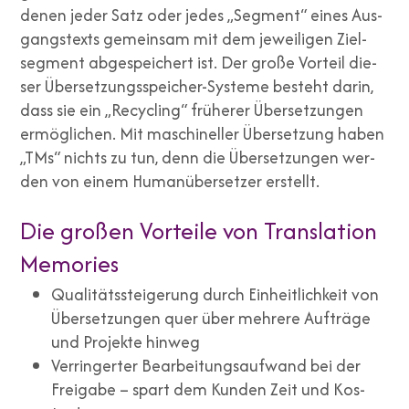
denen jeder Satz oder jedes „Seg­ment“ eines Aus­
gangs­texts gemein­sam mit dem jewei­li­gen Ziel­
seg­ment abge­spei­chert ist. Der gro­ße Vor­teil die­
ser Über­set­zungs­spei­cher-Sys­te­me besteht dar­in,
dass sie ein „Recy­cling“ frü­he­rer Über­set­zun­gen
ermög­li­chen. Mit maschi­nel­ler Über­set­zung haben
„TMs“ nichts zu tun, denn die Über­set­zun­gen wer­
den von einem Human­über­set­zer erstellt.
Die großen Vorteile von Translation
Memories
Qua­li­täts­stei­ge­rung durch Ein­heit­lich­keit von
Über­set­zun­gen quer über meh­re­re Auf­trä­ge
und Pro­jek­te hin­weg
Ver­rin­ger­ter Bear­bei­tungs­auf­wand bei der
Frei­ga­be – spart dem Kun­den Zeit und Kos­