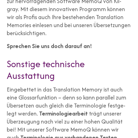
zur her­vor­ra­gen­den Soft­ware MemoQ von Kil­
gray. Mit die­sem inno­va­ti­ven Pro­gramm kön­nen
wir als Pro­fis auch Ihre bestehen­den Trans­la­ti­on
Memo­ries ein­le­sen und bei unse­ren Über­set­zun­gen
berück­sich­ti­gen.
Spre­chen Sie uns doch dar­auf an!
Sonstige technische
Ausstattung
Ein­ge­bet­tet in das Trans­la­ti­on Memo­ry ist auch
eine Glos­s­ar­funk­ti­on – denn so kann par­al­lel zum
Über­set­zen auch gleich die Ter­mi­no­lo­gie fest­ge­
legt wer­den.
Ter­mi­no­lo­gie­ar­beit
trägt unse­rer
Über­zeu­gung nach viel zu einer hohen Qua­li­tät
bei! Mit unse­rer Soft­ware MemoQ kön­nen wir
auch
Ter­mi­no­lo­gie aus vor­han­de­nen Tex­ten