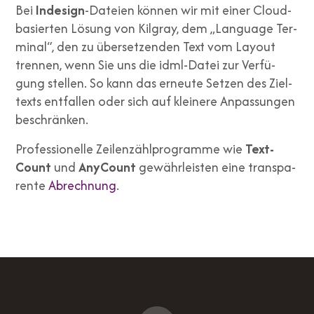
Bei
Inde­sign
-Datei­en kön­nen wir mit einer Cloud-
basier­ten Lösung von Kil­gray, dem „Lan­guage Ter­
mi­nal“, den zu über­set­zen­den Text vom Lay­out
tren­nen, wenn Sie uns die idml-Datei zur Ver­fü­
gung stel­len. So kann das erneu­te Set­zen des Ziel­
texts ent­fal­len oder sich auf klei­ne­re Anpas­sun­gen
beschrän­ken.
Pro­fes­sio­nel­le Zei­len­zähl­pro­gram­me wie
Text­
Count
und
Any­Count
gewähr­leis­ten eine trans­pa­
ren­te
Abrech­nung
.