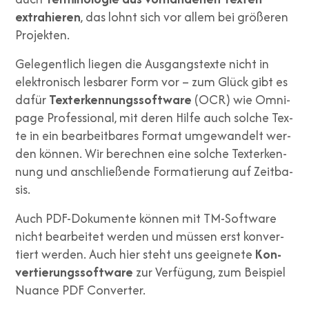
extra­hie­ren
, das lohnt sich vor allem bei grö­ße­ren
Pro­jek­ten.
Gele­gent­lich lie­gen die Aus­gangs­tex­te nicht in
elek­tro­nisch les­ba­rer Form vor – zum Glück gibt es
dafür
Tex­terken­nungs­soft­ware
(OCR) wie Omni­
pa­ge Pro­fes­sio­nal, mit deren Hil­fe auch sol­che Tex­
te in ein bear­beit­ba­res For­mat umge­wan­delt wer­
den kön­nen. Wir berech­nen eine sol­che Tex­terken­
nung und anschlie­ßen­de For­ma­tie­rung auf Zeit­ba­
sis.
Auch PDF-Doku­men­te kön­nen mit TM-Soft­ware
nicht bear­bei­tet wer­den und müs­sen erst kon­ver­
tiert wer­den. Auch hier steht uns geeig­ne­te
Kon­
ver­tie­rungs­soft­ware
zur Ver­fü­gung, zum Bei­spiel
Nuan­ce PDF Con­ver­ter.