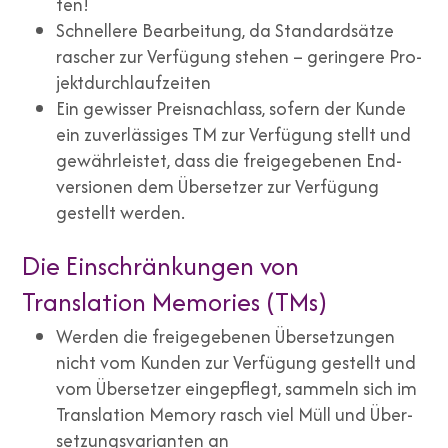
ten!
Schnel­le­re Bear­bei­tung, da Stan­dard­sät­ze
rascher zur Ver­fü­gung ste­hen – gerin­ge­re Pro­
jekt­durch­lauf­zei­ten
Ein gewis­ser Preis­nach­lass, sofern der Kun­de
ein zuver­läs­si­ges TM zur Ver­fü­gung stellt und
gewähr­leis­tet, dass die frei­ge­ge­be­nen End­
ver­sio­nen dem Über­set­zer zur Ver­fü­gung
gestellt wer­den.
Die Einschränkungen von
Translation Memories (TMs)
Wer­den die frei­ge­ge­be­nen Über­set­zun­gen
nicht vom Kun­den zur Ver­fü­gung gestellt und
vom Über­set­zer ein­ge­pflegt, sam­meln sich im
Trans­la­ti­on Memo­ry rasch viel Müll und Über­
set­zungs­va­ri­an­ten an